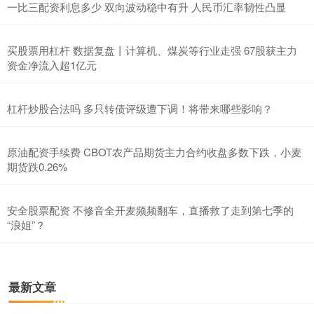
一比三配资利息多少 双向波动稳中有升 人民币汇率韧性凸显
买股票用杠杆 数据复盘丨计算机、煤炭等行业走强 67股获主力
资金净流入超1亿元
杠杆炒股合法吗 多只转债评级遭下调！将带来哪些影响？
原油配资手续费 CBOT农产品期货主力合约收盘多数下跌，小麦
期货跌0.26%
安全股票配资 不修音全开麦频频翻车，直播救了走到第七季的
“浪姐”？
最新文章