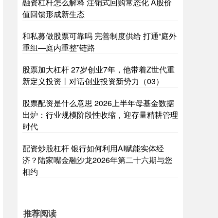
融资杠杆怎么解释 注销式回购常态化 A股价
值回馈形成新生态
和私募做股票可靠吗 完善制度供给 打通“庭外
重组—庭内重整”链路
股票加大杠杆 27岁创业7年，他带着Z世代重
新定义投资丨对话创业投资新势力（03）
股票配资是什么意思 2026上半年母基金数据
出炉：行业规模阶段性收缩，迎存量精耕管理
时代
配资炒股杠杆 银行如何利用AI赋能实体经
济？陆家嘴金融沙龙2026年第二十六期与您
相约
推荐阅读