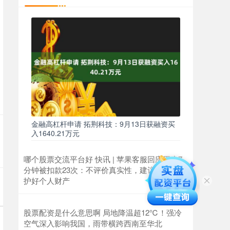
金融高杠杆申请 拓荆科技：9月13日获融资买
入1640.21万元
哪个股票交流平台好 快讯 | 苹果客服回应用户7
分钟被扣款23次：不评价真实性，建议用户保
护好个人财产
股票配资是什么意思啊 局地降温超12℃！强冷
空气深入影响我国，雨带横跨西南至华北