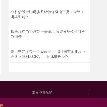
杠杆炒股合法吗 多只转债评级遭下调！将带来
哪些影响？
股票杠杆的手续费 一券难求 险资抢配超长期特
别国债
网上交易股票平台 财政部：1-8月国有企业营业
总收入538122.3亿元，同比增长1.4%
出资股票配资
地图