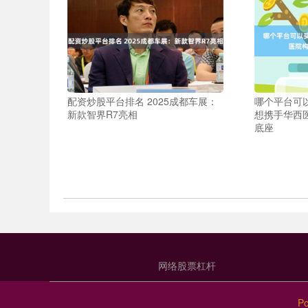
配资炒股平台排名 2025成都车展：
哪个平台可以
新款智界R7亮相
想携手华西
底座
网络股票杠杆
P