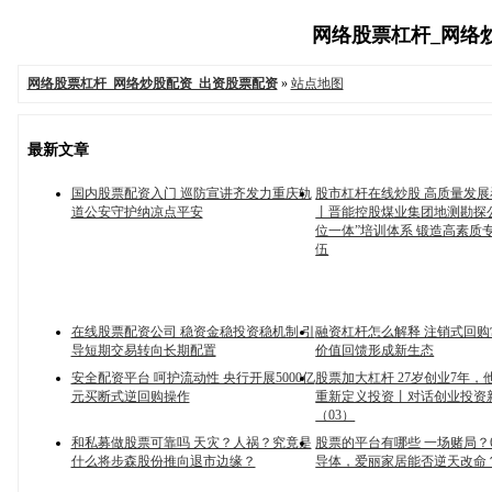
网络股票杠杆_网络炒股
网络股票杠杆_网络炒股配资_出资股票配资
»
站点地图
最新文章
国内股票配资入门 巡防宣讲齐发力重庆轨
股市杠杆在线炒股 高质量发
道公安守护纳凉点平安
丨晋能控股煤业集团地测勘探
位一体”培训体系 锻造高素质
伍
在线股票配资公司 稳资金稳投资稳机制 引
融资杠杆怎么解释 注销式回购
导短期交易转向长期配置
价值回馈形成新生态
安全配资平台 呵护流动性 央行开展5000亿
股票加大杠杆 27岁创业7年，
元买断式逆回购操作
重新定义投资丨对话创业投资
（03）
和私募做股票可靠吗 天灾？人祸？究竟是
股票的平台有哪些 一场赌局？6
什么将步森股份推向退市边缘？
导体，爱丽家居能否逆天改命