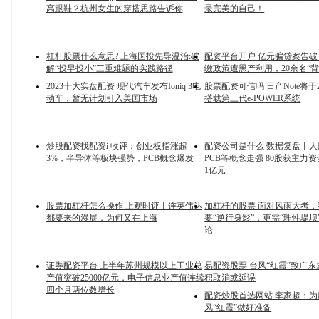
高跟鞋？杭州女生的穿搭思路告诉你
最完美的自己！
杠杆股票什么意思? 上海国投先导温治:破
配资平台开户 亿元骗贷案告
解“投早投小”三重难题的实践路径
缴政策遭黑产利用，20余名“背
2023十大实盘配资 现代汽车发布Ioniq 3电
股票配资可信吗 日产Note将于
动车，暂无计划引入美国市场
搭载第三代e-POWER系统
炒股配资找配资i 收评：创业板指涨超
配资公司是什么 数据复盘丨
3%，半导体等板块强势，PCB概念爆发
PCB等概念走强 80股获主力
1亿元
股票加杠杆怎么操作 上观时评丨连英伟达
加杠杆的股票 面对风雨大考，
都要来的漫展，为何又在上海
要“逆行身影”，更需“理性堤坝
论
证券配资平台 上半年苏州规模以上工业总
易配资股票 台风“红霞”致广
产值突破25000亿元，电子信息业产值连续
积取消或延误
四个月两位数增长
配资炒股首选网站 李家超：为
风“红霞”做好准备