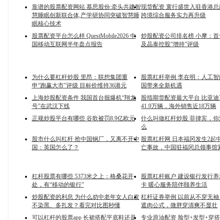
靠谱的股票配资网站 慕思股份:牵头共建智
现货配资 寰行盛世入驻香港总商
慧睡眠创新联合体,产学研协同突破智慧睡
跨境综合服务实力再升级
眠核心技术
股票配资平台怎么样 QuestMobile2026 中
炒股配资公司排名榜 小摩：
国移动互联网半年盘点报告
及晶泰控股“增持”评级
为什么要杠杆炒股 里昂：联想集团重
股票杠杆举例 李在明：人工
申“跑赢大市”评级 目标价维持36港元
国带来全新机遇
上海炒股配资条件 我国首台掘爆机“翔龙
股指期货配资最大平台 比亚迪
号”在武汉下线
41.9万辆，海外销售近18万辆
正规炒股平台有哪些 谷歌被罚8.9亿欧元
什么叫做杠杆炒股 菲律宾，
么
股市什么叫杠杆 抢中国钢厂，又离不开中
股票杠杆网 日本福冈发生2起
国：英国怎么了？
亡事故，中国驻福冈总领事馆
杠杆股票有哪些 5373米之上：格桑花开
股票杠杆账户 建设银行发行
处，有“移动的银行”
卡 暖心服务陪伴颐养生活
炒股配资的利息 为什么劝中老年女人白发
杠杆证券举例 以前从不穿无袖
不染黑、多扎发？看完对比图秒懂
遮肉公式，微胖穿清爽不显壮
可以杠杆的股票app 长裙搭配平底鞋还是
专业原油配资 脸型+发型+穿