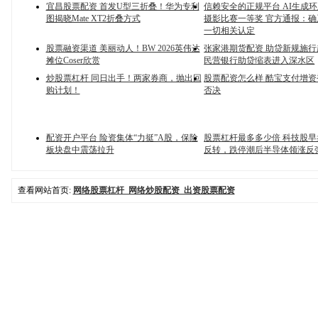
宜昌股票配资 首发U型三折叠！华为专利
信赖安全的正规平台 AI生成
图揭晓Mate XT2折叠方式
摄影比赛一等奖 官方通报：确系
一切相关认定
股票融资渠道 美丽动人！BW 2026英伟达
张家港期货配资 助贷新规施行
摊位Coser欣赏
民营银行助贷缩表进入深水区
炒股票杠杆 同日出手！两家券商，抛出回
股票配资怎么样 酷宝支付增
购计划！
否决
配资开户平台 险资集体“力挺”A股，保险
股票杠杆最多多少倍 科技股早
板块盘中震荡拉升
反转，跌停潮后半导体领涨反
查看网站首页:
网络股票杠杆_网络炒股配资_出资股票配资