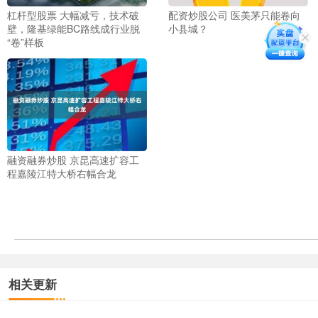
杠杆型股票 大幅减亏，技术破
配资炒股公司 医美茅只能卷向
壁，隆基绿能BC路线成行业脱
小县城？
“卷”样板
融资融券炒股 京昆高速扩容工
程嘉陵江特大桥右幅合龙
相关更新