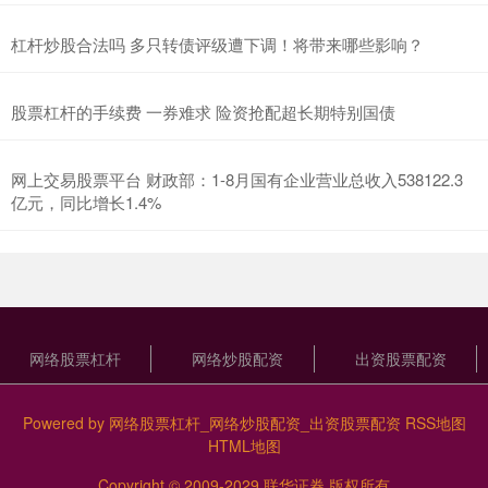
杠杆炒股合法吗 多只转债评级遭下调！将带来哪些影响？
股票杠杆的手续费 一券难求 险资抢配超长期特别国债
网上交易股票平台 财政部：1-8月国有企业营业总收入538122.3
亿元，同比增长1.4%
网络股票杠杆
网络炒股配资
出资股票配资
Powered by
网络股票杠杆_网络炒股配资_出资股票配资
RSS地图
HTML地图
Copyright
© 2009-2029
联华证券
版权所有