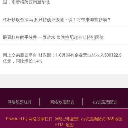
国，雨带横跨西南至华北
杠杆炒股合法吗 多只转债评级遭下调！将带来哪些影响？
股票杠杆的手续费 一券难求 险资抢配超长期特别国债
网上交易股票平台 财政部：1-8月国有企业营业总收入538122.3
亿元，同比增长1.4%
网络股票杠杆
网络炒股配资
出资股票配资
Powered by
网络股票杠杆_网络炒股配资_出资股票配资
RSS地图
HTML地图