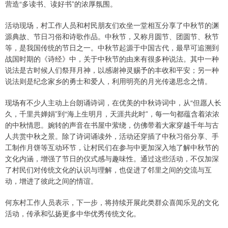
营造“多读书、读好书”的浓厚氛围。
活动现场，村工作人员和村民朋友们欢坐一堂相互分享了中秋节的渊
源典故、节日习俗和诗歌作品。中秋节，又称月圆节、团圆节、秋节
等，是我国传统的节日之一。中秋节起源于中国古代，最早可追溯到
战国时期的《诗经》中，关于中秋节的由来有很多种说法。其中一种
说法是古时候人们祭拜月神，以感谢神灵赐予的丰收和平安；另一种
说法则是纪念家乡的勇士和爱人，利用明亮的月光传递思念之情。
现场有不少人主动上台朗诵诗词，在优美的中秋诗词中，从“但愿人长
久，千里共婵娟”到“海上生明月，天涯共此时”，每一句都蕴含着浓浓
的中秋情思。婉转的声音在书屋中萦绕，仿佛带着大家穿越千年与古
人共赏中秋之景。除了诗词诵读外，活动还穿插了中秋习俗分享、手
工制作月饼等互动环节，让村民们在参与中更加深入地了解中秋节的
文化内涵，增强了节日的仪式感与趣味性。通过这些活动，不仅加深
了村民们对传统文化的认识与理解，也促进了邻里之间的交流与互
动，增进了彼此之间的情谊。
何东村工作人员表示，下一步，将持续开展此类群众喜闻乐见的文化
活动，传承和弘扬更多中华优秀传统文化。