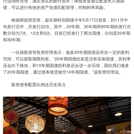
行流动性管理，满足潜在的赔付需求；保险资金通过配置长久期国
债，可以进行有效的资产负债匹配管理，控制利率风险。
根据财政部安排，超长期特别国债今年5月17日首发，到11月中
旬发行完毕，共发行22次。其中，20年期、30年期和50年期的发行次
数分别为7次、12次和3次。目前已经发行了两次国债，分别是20年期
和30年期。
一位保险资管投资经理表示，做多20年期国债还存在一定的套利
空间，可以获取期限利差。“20年期国债此前是没有实体国债，其利率
还会向下移动，和10年期国债的利差还会进一步压缩，因此我们做多
了20年期国债，通过债券借贷做空10年期国债。”该投资经理说。
险资债券配置比例达历史高点