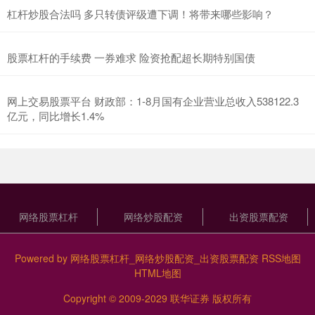
杠杆炒股合法吗 多只转债评级遭下调！将带来哪些影响？
股票杠杆的手续费 一券难求 险资抢配超长期特别国债
网上交易股票平台 财政部：1-8月国有企业营业总收入538122.3
亿元，同比增长1.4%
网络股票杠杆
网络炒股配资
出资股票配资
Powered by
网络股票杠杆_网络炒股配资_出资股票配资
RSS地图
HTML地图
Copyright
© 2009-2029
联华证券
版权所有