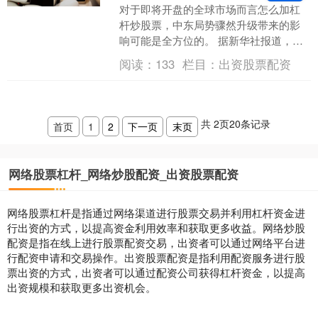
对于即将开盘的全球市场而言怎么加杠
杆炒股票，中东局势骤然升级带来的影
响可能是全方位的。 据新华社报道，伊
朗红新月会2月28日晚说，美国和以色列
阅读：
133
栏目：
出资股票配资
对伊朗的袭击已造成....
共
2
页
20
条记录
首页
1
2
下一页
末页
网络股票杠杆_网络炒股配资_出资股票配资
网络股票杠杆是指通过网络渠道进行股票交易并利用杠杆资金进
行出资的方式，以提高资金利用效率和获取更多收益。网络炒股
配资是指在线上进行股票配资交易，出资者可以通过网络平台进
行配资申请和交易操作。出资股票配资是指利用配资服务进行股
票出资的方式，出资者可以通过配资公司获得杠杆资金，以提高
出资规模和获取更多出资机会。