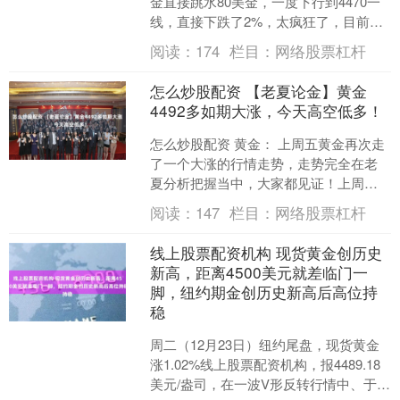
金直接跳水80美金，一度下行到4470一
线，直接下跌了2%，太疯狂了，目前大
阴线直接暴跌，短期见顶了，上方阻力
阅读：
174
栏目：
网络股票杠杆
就是在4550....
怎么炒股配资 【老夏论金】黄金
4492多如期大涨，今天高空低多！
怎么炒股配资 黄金： 上周五黄金再次走
了一个大涨的行情走势，走势完全在老
夏分析把握当中，大家都见证！上周五
黄金开盘在4479.1美元一线，早上开盘后
阅读：
147
栏目：
网络股票杠杆
黄金直接强势....
线上股票配资机构 现货黄金创历史
新高，距离4500美元就差临门一
脚，纽约期金创历史新高后高位持
稳
周二（12月23日）纽约尾盘，现货黄金
涨1.02%线上股票配资机构，报4489.18
美元/盎司，在一波V形反转行情中、于北