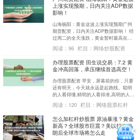
上涨实现预期，日内关注ADP数据
影响！
山海杨阳：黄金这波上涨实现预期广州
期货配资，日内关注ADP数据影响！ 经
过周二的全天涨跌，黄金暂时最高在
3357高点，山海前面讲过，这波黄金在
阅读：
96
栏目：
网络炒股配资
3245形成双底后....
办理股票配资 田生说交易：7.2 黄
金冲高回落，承压继续首选高空！
办理股票配资 早安，屏幕前的你，只要
还有明天，今天就永远是起跑线。聪明
的人看得懂,精明的人看得准,高明的人看
得远。不要为这个市场而惊叹，要让这
阅读：
120
栏目：
网络股票杠杆
个市场为你而惊叹!....
怎么加杠杆炒股票 原油暴涨？黄金
新高？全球股市巨震？美以打击伊
朗后全球市场将怎么走