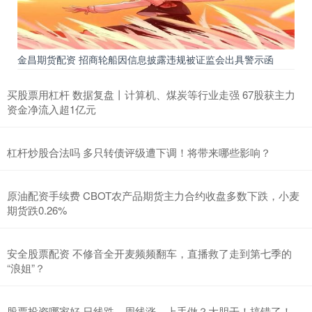
金昌期货配资 招商轮船因信息披露违规被证监会出具警示函
买股票用杠杆 数据复盘丨计算机、煤炭等行业走强 67股获主力
资金净流入超1亿元
杠杆炒股合法吗 多只转债评级遭下调！将带来哪些影响？
原油配资手续费 CBOT农产品期货主力合约收盘多数下跌，小麦
期货跌0.26%
安全股票配资 不修音全开麦频频翻车，直播救了走到第七季的
“浪姐”？
股票投资哪家好 日线跌，周线涨，上手做？大胆干！搞错了！