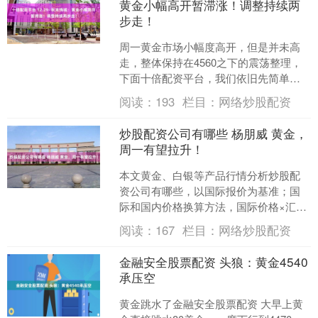
黄金小幅高开暂滞涨！调整持续两
步走！
周一黄金市场小幅度高开，但是并未高
走，整体保持在4560之下的震荡整理，
下面十倍配资平台，我们依旧先简单整
理一下盘面！ 第一：趋势上：暂时是多
阅读：
193
栏目：
网络炒股配资
头趋势，多头控盘为....
炒股配资公司有哪些 杨朋威 黄金，
周一有望拉升！
本文黄金、白银等产品行情分析炒股配
资公司有哪些，以国际报价为基准；国
际和国内价格换算方法，国际价格×汇率
÷31.1≈国内价格！ 贵金属金银铂钯，白
阅读：
167
栏目：
网络炒股配资
银，铂金，钯金....
金融安全股票配资 头狼：黄金4540
承压空
黄金跳水了金融安全股票配资 大早上黄