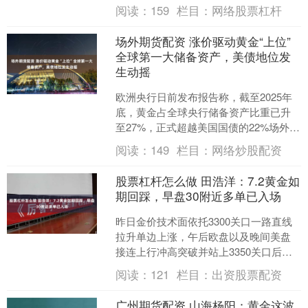
京时间23:03刷新日低至4430.8....
阅读：
159
栏目：
网络股票杠杆
场外期货配资 涨价驱动黄金“上位”
全球第一大储备资产，美债地位发
生动摇
欧洲央行日前发布报告称，截至2025年
底，黄金占全球央行储备资产比重已升
至27%，正式超越美国国债的22%场外期
货配资，成为全球第一大储备资产。分
阅读：
149
栏目：
网络炒股配资
析师表示，这次....
股票杠杆怎么做 田浩洋：7.2黄金如
期回踩，早盘30附近多单已入场
昨日金价技术面依托3300关口一路直线
拉升单边上涨，午后欧盘以及晚间美盘
接连上行冲高突破并站上3350关口后回
踩股票杠杆怎么做，我们在3330-32一线
阅读：
121
栏目：
出资股票配资
给了多单....
广州期货配资 山海杨阳：黄金这波