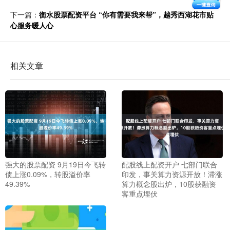
下一篇：
衡水股票配资平台 “你有需要我来帮”，越秀西湖花市贴
心服务暖人心
相关文章
强大的股票配资 9月19日今飞转
配股线上配资开户 七部门联合
债上涨0.09%，转股溢价率
印发，事关算力资源开放！滞涨
49.39%
算力概念股出炉，10股获融资
客重点埋伏