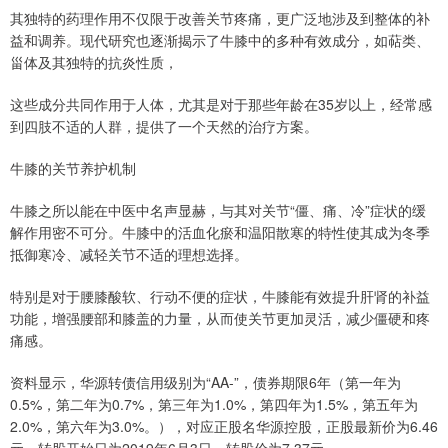
其独特的药理作用不仅限于改善关节疼痛，更广泛地涉及到整体的补
益和调养。现代研究也逐渐揭示了牛膝中的多种有效成分，如萜类、
甾体及其独特的抗炎性质，
这些成分共同作用于人体，尤其是对于那些年龄在35岁以上，经常感
到四肢不适的人群，提供了一个天然的治疗方案。
牛膝的关节养护机制
牛膝之所以能在中医中名声显赫，与其对关节“僵、痛、冷”症状的缓
解作用密不可分。牛膝中的活血化瘀和温阳散寒的特性使其成为冬季
抵御寒冷、减轻关节不适的理想选择。
特别是对于腰膝酸软、行动不便的症状，牛膝能有效提升肝肾的补益
功能，增强腰部和膝盖的力量，从而使关节更加灵活，减少僵硬和疼
痛感。
资料显示，华源转债信用级别为“AA-”，债券期限6年（第一年为
0.5%，第二年为0.7%，第三年为1.0%，第四年为1.5%，第五年为
2.0%，第六年为3.0%。），对应正股名华源控股，正股最新价为6.46