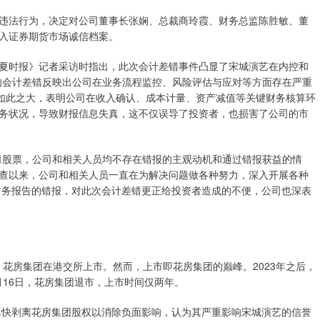
法行为，决定对公司董事长张娴、总裁商玲霞、财务总监陈胜敏、董
入证券期货市场诚信档案。
时报》记者采访时指出，此次会计差错事件凸显了宋城演艺在内控和
的会计差错反映出公司在业务流程监控、风险评估与应对等方面存在严重
度如此之大，表明公司在收入确认、成本计量、资产减值等关键财务核算环
务状况，导致财报信息失真，这不仅误导了投资者，也损害了公司的市
股票，公司和相关人员均不存在错报的主观动机和通过错报获益的情
查以来，公司和相关人员一直在为解决问题做各种努力，深入开展各种
年财务报告的错报，对此次会计差错更正给投资者造成的不便，公司也深表
花房集团在港交所上市。然而，上市即花房集团的巅峰。2023年之后，
月16日，花房集团退市，上市时间仅两年。
快剥离花房集团股权以消除负面影响，认为其严重影响宋城演艺的信誉