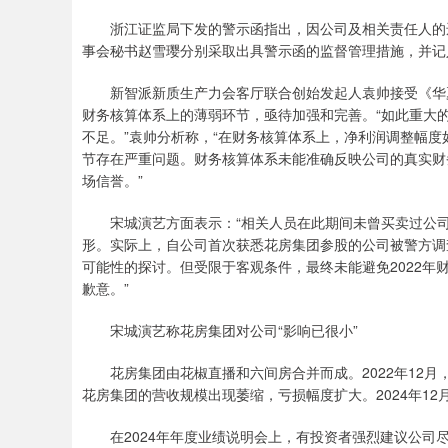
浙江证监局下发的警示函指出，因公司及相关责任人的违
事会秘书赵雪璎分别采取出具警示函的监督管理措施，并记
新智派新质生产力会客厅联合创始发起人袁帅接受《华夏
财务核算体系上的薄弱环节，亟待加强和完善。“如此重大
不足。”袁帅分析称，“在财务核算体系上，净利润调整幅
节存在严重问题。财务核算体系未能准确反映公司的真实财
场信誉。”
宋城演艺方面表示：“相关人员在此期间未曾买卖过公司
形。实际上，自公司首次获悉花房集团参股的公司被警方调
可能性的探讨。但受限于客观条件，最终未能避免2022
歉意。”
宋城演艺称花房集团对公司“影响已很小”
花房集团由花椒直播和六间房合并而成。2022年12月，
花房集团的营收规模出现萎缩，亏损幅度扩大。2024年12
在2024年年度业绩说明会上，有投资者强烈建议公司尽