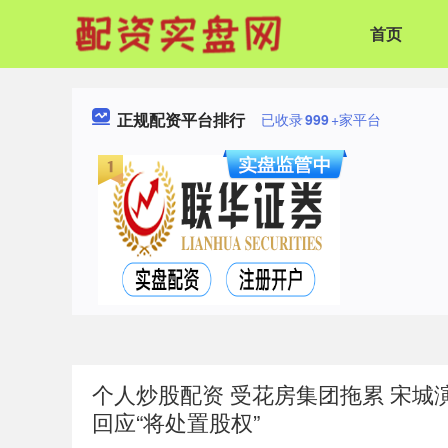
首页
正规配资平台排行
已收录
999
+家平台
个人炒股配资 受花房集团拖累 宋城演
回应“将处置股权”