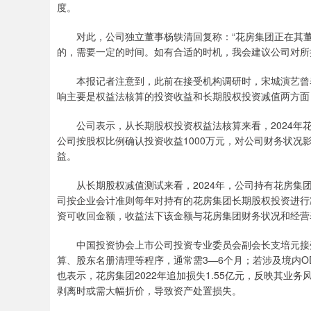
度。
对此，公司独立董事杨轶清回复称：“花房集团正在其董
的，需要一定的时间。如有合适的时机，我会建议公司对所
本报记者注意到，此前在接受机构调研时，宋城演艺曾表
响主要是权益法核算的投资收益和长期股权投资减值两方面
公司表示，从长期股权投资权益法核算来看，2024年花房集
公司按股权比例确认投资收益1000万元，对公司财务状
益。
从长期股权减值测试来看，2024年，公司持有花房集团
司按企业会计准则每年对持有的花房集团长期股权投资进行
资可收回金额，收益法下该金额与花房集团财务状况和经营
中国投资协会上市公司投资专业委员会副会长支培元接受
算、股东名册清理等程序，通常需3—6个月；若涉及境内O
也表示，花房集团2022年追加损失1.55亿元，反映其
剥离时或需大幅折价，导致资产处置损失。