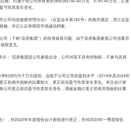
总额、归属于母公司所有者的净利润5740.40万元、5740.40万元，占更
前后盈亏性质发生变化。
公司信息披露管理办法》（证监会令第182号）的相关规定，浙江证监
措施，并记入证券期货市场诚信档案。
司（下称“花房集团”）的投资核算问题。由于花房集团参股公司涉案导
具保留意见。
示：“花房集团是公司参股企业，公司对其不具有控制权，不参与其具
利润均为千万元级别，远低于公司正常的盈利水平（2019年及2024年
更正前相关指标的比重较大，更正前后盈亏性质发生变化。本次会计差
致公司更正前后盈亏性质发生变化，调减金额占更正前相关指标的比重
，对2022年年度报告会计差错进行更正，并对2023年一季度报告、