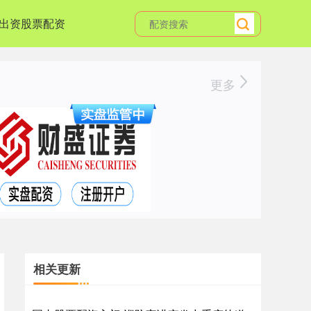
出资股票配资
更多
相关更新