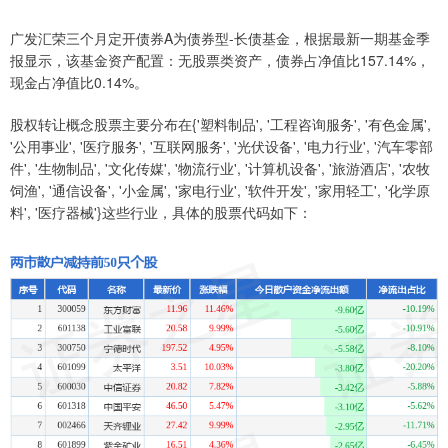
广发汇荣三个月定开债券A为债券型-长债基金，根据最新一期基金季
报显示，该基金资产配置：无股票类资产，债券占净值比157.14%，
现金占净值比0.14%。
股权转让概念股票主要分布在{'塑料制品', '工程咨询服务', '有色金属',
'公用事业', '医疗服务', '互联网服务', '光伏设备', '电力行业', '汽车零部
件', '生物制品', '文化传媒', '物流行业', '计算机设备', '旅游酒店', '农牧
饲渔', '通信设备', '小金属', '家电行业', '软件开发', '家用轻工', '化学原
料', '医疗器械'}这些行业，具体的股票代码如下：