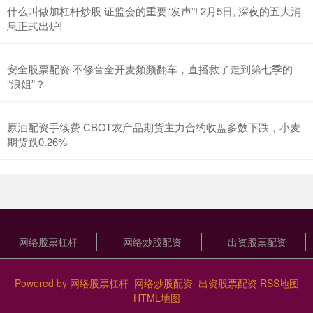
什么叫做加杠杆炒股 证监会的重要“发声”! 2月5日, 深夜的五大消
息正式出炉!
安全股票配资 不修音全开麦频频翻车，直播救了走到第七季的
“浪姐”？
原油配资手续费 CBOT农产品期货主力合约收盘多数下跌，小麦
期货跌0.26%
网络股票杠杆
网络炒股配资
出资股票配资
Powered by
网络股票杠杆_网络炒股配资_出资股票配资
RSS地图
HTML地图