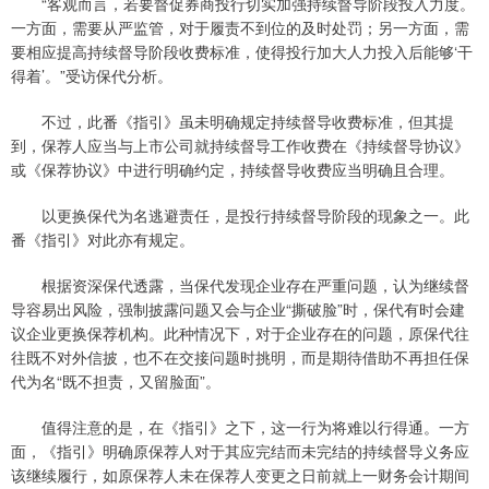
“客观而言，若要督促券商投行切实加强持续督导阶段投入力度。
一方面，需要从严监管，对于履责不到位的及时处罚；另一方面，需
要相应提高持续督导阶段收费标准，使得投行加大人力投入后能够‘干
得着’。”受访保代分析。
不过，此番《指引》虽未明确规定持续督导收费标准，但其提
到，保荐人应当与上市公司就持续督导工作收费在《持续督导协议》
或《保荐协议》中进行明确约定，持续督导收费应当明确且合理。
以更换保代为名逃避责任，是投行持续督导阶段的现象之一。此
番《指引》对此亦有规定。
根据资深保代透露，当保代发现企业存在严重问题，认为继续督
导容易出风险，强制披露问题又会与企业“撕破脸”时，保代有时会建
议企业更换保荐机构。此种情况下，对于企业存在的问题，原保代往
往既不对外信披，也不在交接问题时挑明，而是期待借助不再担任保
代为名“既不担责，又留脸面”。
值得注意的是，在《指引》之下，这一行为将难以行得通。一方
面，《指引》明确原保荐人对于其应完结而未完结的持续督导义务应
该继续履行，如原保荐人未在保荐人变更之日前就上一财务会计期间