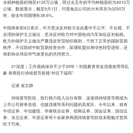
水稻种植面积增至4135万公顷，而过去五年的平均种植面积为4010万
公顷。数据显示，截至9月1日，印度食品公司的大米库存为3230万
吨，较去年同期增长38.6%。
中国商务部4日表示，中方坚决反对欧方在此案中不公平、不合规、不
合理的保护主义做法，坚决反对欧方对中国电动汽车加征反补贴税。
欧方的保护主义做法严重违反世贸组织规则，干扰了正常的国际贸易
秩序，不仅阻碍中欧贸易投资合作，延缓欧盟自身绿色转型进程，还
将影响全球应对气候变化的共同努力。
21深度｜工作底稿保存不少于20年！剑指募资资金违规使用等乱
象 券商投行持续督导新规“对症下猛药”
记者 崔文静
持续督导阶段，投行精力投入往往有限，这使得持续督导期成为
上市公司财务造假、信披违规等系列问题的高发区。今年以来，就有
中信证券、中信建投、华泰联合证券、招商证券、国金证券、国信证
券、东北证券、中原证券等十余家券商因持续督导阶段未勤勉尽责而
吃下罚单。