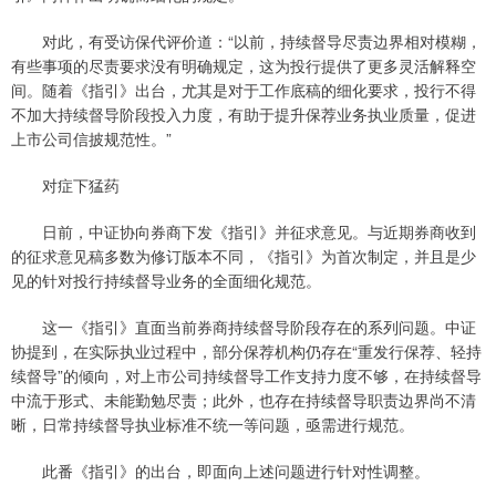
对此，有受访保代评价道：“以前，持续督导尽责边界相对模糊，
有些事项的尽责要求没有明确规定，这为投行提供了更多灵活解释空
间。随着《指引》出台，尤其是对于工作底稿的细化要求，投行不得
不加大持续督导阶段投入力度，有助于提升保荐业务执业质量，促进
上市公司信披规范性。”
对症下猛药
日前，中证协向券商下发《指引》并征求意见。与近期券商收到
的征求意见稿多数为修订版本不同，《指引》为首次制定，并且是少
见的针对投行持续督导业务的全面细化规范。
这一《指引》直面当前券商持续督导阶段存在的系列问题。中证
协提到，在实际执业过程中，部分保荐机构仍存在“重发行保荐、轻持
续督导”的倾向，对上市公司持续督导工作支持力度不够，在持续督导
中流于形式、未能勤勉尽责；此外，也存在持续督导职责边界尚不清
晰，日常持续督导执业标准不统一等问题，亟需进行规范。
此番《指引》的出台，即面向上述问题进行针对性调整。