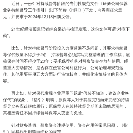
近日，一份针对持续督导阶段的专门性规范文件《证券公司保荐
业务持续督导工作指引》(以下简称《指引》)下发，向券商征求意
见，并要求于2024年12月3日前反馈。
21世纪经济报道记者综合采访与梳理发现，这份文件可谓“对症下
药”。
比如，针对持续督导阶段投入力度普遍不足问题，其要求持续督
导保代数量不得少于2名；持续督导必须撰写完整清晰的工作底稿，底
稿保存时间不得少于20年；要求保荐机构对募集资金存放与使用、经
营重大变动情况、是否存在侵害公司利益行为、公司治理与规范运
作、其他重要事项五大方面进行审慎核查，并细化审慎核查的具体内
容。
再比如，针对保代发现企业严重问题后“假装不知道，建议企业换
保代”的现象，《指引》明确，原保荐人对于其应完结而未完结的持续
督导义务应该继续履行；原保荐人在其持续督导期间未勤勉尽责的，
其相应责任不因持续督导保荐人变更而免除。
针对财务造假、募集资金违规使用、资金占用等常见问题，《指
引》同样作出明确而细化的规定。