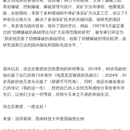
极主动地承担各项任务。他自编了98万字的教材，主讲了爆破工程、
凿岩爆破、控制爆破、爆破原理与设计、采矿方法等课程。他重视实
践，在校期间，革新了多种缓倾斜中厚矿体采矿方法及工艺，创立了3
种岩石分级方法，解决了多项采矿技术的关键问题。他研究的项目
中，有多项为国内首创，填补了国内空白。例如，1997年5月鉴定通
过的“切槽爆破的基础理论与扩大应用范围的研究”，被专家们评议为
“系统地完善了切槽爆破的基础理论，创新了切槽爆破的理论机理，该
研究成果已达到国内领先和国际先进水平。”
退休以后，张志呈教授依旧热爱他的科研事业。2018年，86岁高龄的
他出版了自己的第13本著作《地震及宏微观前兆揭示》；2024年，91
岁高龄的他又牵头出版了《新疆可可托海》。同时，他还在修改着自
己的传记《我的这一生》，想把自己的人生经历和感悟分享给青年学
生们，让他们少走一些弯路，珍惜今天来之不易的幸福生活。
张志呈教授，一路走好！
来源：澎湃新闻、西南科技大学股票融资比例