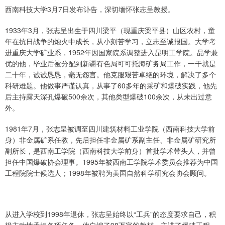
西南科技大学3月7日发布讣告，深切缅怀张志呈教授。
1933年3月，张志呈出生于四川梁平（现重庆梁平县）山区农村，童
年在抗日战争的炮火中成长，从小刻苦学习，立志至诚报国。大学考
进重庆大学矿业系，1952年因国家院系调整进入昆明工学院。品学兼
优的他，毕业后被分配到新疆有色局可可托海矿务局工作，一干就是
二十年，诚诚恳恳，毫无怨言。他克服艰苦卓绝的环境，解决了多个
科研难题。他做事严谨认真，从事了60多年的采矿和爆破实践，他先
后主持露天深孔爆破500余次，其他类型爆破100余次，从未出过意
外。
1981年7月，张志呈被调至四川建筑材料工业学院（西南科技大学前
身）非金属矿系任教，先后担任非金属矿系副主任、非金属矿研究所
副所长，是西南工学院（西南科技大学前身）首批学术带头人，并曾
担任中国爆破协会理事。1995年被西南工学院学术委员会推荐为中国
工程院院士候选人；1998年被聘为美国自然科学研究会协会顾问。
从进入学校到1998年退休，张志呈始终以“工兵”的态度要求自己，积