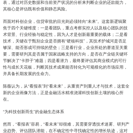
表，通过对历史数据和当前资产状况的分析来判断企业的还款能力，
其核心是评估既有价值和静态风险。
而面对科创企业，信贷审批的目光则必须转向“未来”。这套新逻辑聚
焦于四个关键维度：一是看团队，重点考察实控人以及核心团队的技
术背景、行业经验与稳定性，因为人才是创新最重要的载体；二是看
技术，关键在于甄别企业是否拥有“硬核科技”，其技术护城河是否足
够深、能否形成可持续的壁垒；三是看行业，企业所处的赛道至关重
要，需要研判其是否属于国家战略支持的方向，是否在产业链关键环
节解决了“卡脖子”难题；四是看潜力，最终要评估其商业模式的可行
性与成长天花板，判断其技术成果能否转化为可规模化的市场应用，
并具备长期发展的生命力。
陈薇认为，从“看报表”到“看未来”，从重资产到重人才与技术，这套全
新的企业画像方法，正是金融活水精准浇灌科技创新土壤的核心所
在。
“为科技创新而生”的金融生态体系
然而，“看报表”容易，“看未来”却很难，其需要穿透技术迷雾、研判产
业趋势、评估团队潜能，在不确定性中寻找确定性的增长轨迹，这对