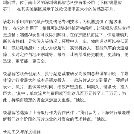
圳问世。位于南山区的深圳锐视智芯科技有限公司（下称“锐思智
芯”），在其实验展区展示了这款仅指甲盖大小的传感器芯片。
该芯片采用独有的融合视觉传感专利技术，为机器提供了“超级眼
睛”。在它的作用下：相机可以清晰抓拍运动瞬间，让视频从源头变得
更流畅；端侧AI设备可以得到赋能，在保护隐私前提下，快速准确判
断长者摔倒、异常闯入等情况；环境中人、车、物的运动可以被低延
时、低功耗地感知；减少系统延时，实现机器人、智能汽车的快速避
障、实时定位与地图创建等。最终，让机器看得更聪明、更清晰、更
迅速、更节能、更安全。
锐思智芯联合创始人、执行副总裁兼研发高级副总裁谌黎明说，半导
体设计行业最大的成本是研发投入，一款芯片从定义到量产，要经过
设计、流片、测试等长时间、细致严密流程，周期久、链条长、投入
巨大。“其中，单次流片的费用就可能达几百万元甚至上千万元，为
此，持续而稳定的资金来源至关重要。”她说。
锐思智芯选择了上海银行作为合作伙伴，“我们认为，上海银行最能理
解我们这个阶段的芯片企业的对资金的需求特点。”她说。
长期主义与深度理解