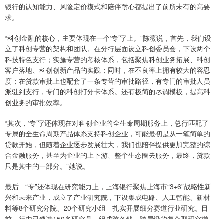
银行的认知能力、风险定价模式和陪伴耐心都提出了前所未有的高要
求。
“科创金融的核心，主要体现在一个‘专’字上。”陈薇说，首先，我们设
立了科创专营的架构和团队。在分行层面设立科创委员会，下设两个
科技特色支行；实施专营的考核体系，包括聚焦科创业务拓展、科创
客户落地、科创创新产品的实践；同时，在不良率上拥有较大的容忍
度；在贷款审批上也配套了一条专营的审批路径，有专门的审批人员
派驻到支行，专门的科创打分卡体系。还有极简的尽调模板，提高科
创业务的审批效率。
“其次，‘专’字还体现在对科创企业的全生命周期服务上，总行匹配了
专属的全生命周期产品体系支持科创企业，可能最初是从一笔简单的
贷款开始，但随着企业逐步发展壮大，我们也陪伴提供更加完整的综
合金融服务，甚至为企业的上下游、整个生态圈去服务，最终，贷款
只是其中的一部分。”她说。
最后，“专”还体现在研究能力上，上海银行聚焦上海市“3+6”战略性新
兴和未来产业，成立了产业研究院，下设集成电路、人工智能、新材
料等8个研究分院、20个研究小组，扎实开展细分赛道行业研究。目
前，行内已遴选150名研究员，组成跨条线、跨层级的复合型研究梯