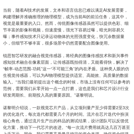
当前，随着AI技术的发展，文本和语言信息已难以满足AI发展需要，
构建理解并准确推理的物理模型，成为当前AI的前沿任务，这其中，
视觉是最重要的入口。然而，传统图像传感器虽然可以提供色彩、细
节丰富的影像和视频，但速度慢，强光下容易过曝，暗光则容易欠
曝；事件感知技术只记录运动物体的光照强度变化，快冗余数据量
小，但细节不够丰富，很多场景中仍然需要配合图像使用。
锐思智芯研发的融合视觉传感器，将经典的图像传感技术和新兴事件
感知技术融合在像素层面，让传感器既拍得清，又能看得快，解决了
“帧率-动态范围-功耗”这一“不可能三角”的内在矛盾。这种类人眼的仿
生视觉传感器，可以为AI物理模型提供适宜、高能效、高质量的数据
输入。“当我们最初提出这个概念的时候，市场上没有任何可以参考的
范例，需要我们从零开始一点一点打磨，这也是我们和芯片设计行业
研发周期长、前期投入高的重要原因。”谌黎明说。
谌黎明介绍说，一款视觉芯片产品，从立项到量产至少得需要2至3次
的优化迭代，每次迭代都需要几个月的时间。流片在芯片迭代中扮演
核心角色，通过流片生产出的样品的测试结果，设计团队可以反馈优
化方案，推动下一代芯片的改进。“每一次流片费用就高达几百万甚至
上千万元，因此，我们需要高质量且稳定的资金来源，确保资金链强