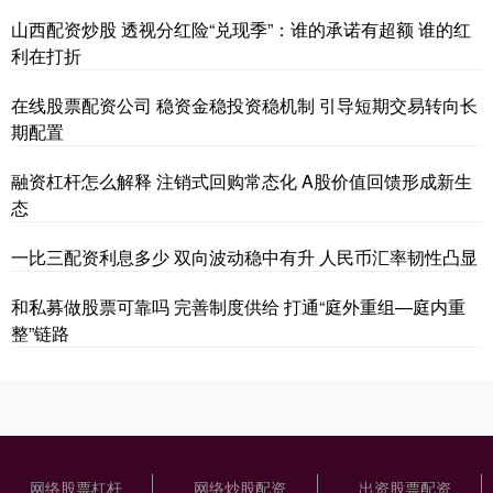
山西配资炒股 透视分红险“兑现季”：谁的承诺有超额 谁的红
利在打折
在线股票配资公司 稳资金稳投资稳机制 引导短期交易转向长
期配置
融资杠杆怎么解释 注销式回购常态化 A股价值回馈形成新生
态
一比三配资利息多少 双向波动稳中有升 人民币汇率韧性凸显
和私募做股票可靠吗 完善制度供给 打通“庭外重组—庭内重
整”链路
网络股票杠杆
网络炒股配资
出资股票配资