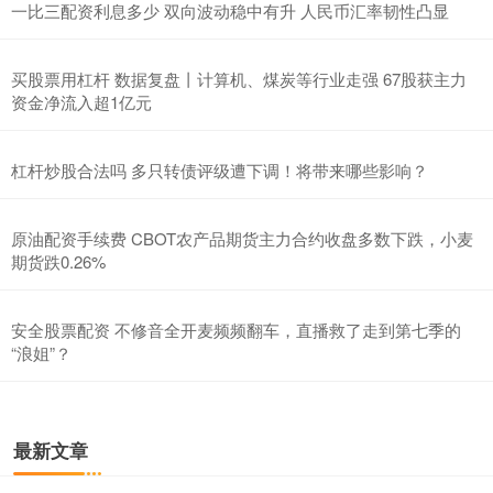
一比三配资利息多少 双向波动稳中有升 人民币汇率韧性凸显
买股票用杠杆 数据复盘丨计算机、煤炭等行业走强 67股获主力
资金净流入超1亿元
杠杆炒股合法吗 多只转债评级遭下调！将带来哪些影响？
原油配资手续费 CBOT农产品期货主力合约收盘多数下跌，小麦
期货跌0.26%
安全股票配资 不修音全开麦频频翻车，直播救了走到第七季的
“浪姐”？
最新文章