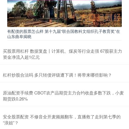
有配债的股票怎么样 第十九届“联合国教科文组织孔子教育奖”在
山东曲阜揭晓
买股票用杠杆 数据复盘丨计算机、煤炭等行业走强 67股获主力
资金净流入超1亿元
杠杆炒股合法吗 多只转债评级遭下调！将带来哪些影响？
原油配资手续费 CBOT农产品期货主力合约收盘多数下跌，小麦
期货跌0.26%
安全股票配资 不修音全开麦频频翻车，直播救了走到第七季的
“浪姐”？