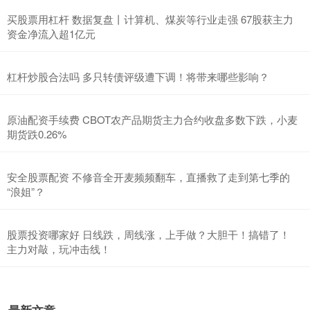
买股票用杠杆 数据复盘丨计算机、煤炭等行业走强 67股获主力
资金净流入超1亿元
杠杆炒股合法吗 多只转债评级遭下调！将带来哪些影响？
原油配资手续费 CBOT农产品期货主力合约收盘多数下跌，小麦
期货跌0.26%
安全股票配资 不修音全开麦频频翻车，直播救了走到第七季的
“浪姐”？
股票投资哪家好 日线跌，周线涨，上手做？大胆干！搞错了！
主力对敲，玩冲击线！
最新文章