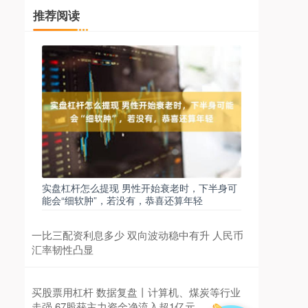
推荐阅读
实盘杠杆怎么提现 男性开始衰老时，下半身可
能会“细软肿”，若没有，恭喜还算年轻
一比三配资利息多少 双向波动稳中有升 人民币
汇率韧性凸显
买股票用杠杆 数据复盘丨计算机、煤炭等行业
走强 67股获主力资金净流入超1亿元